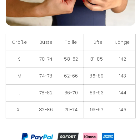
Größe
Büste
Taille
Hüfte
Länge
S
70-74
58-62
81-85
142
M
74-78
62-66
85-89
143
L
78-82
66-70
89-93
144
XL
82-86
70-74
93-97
145