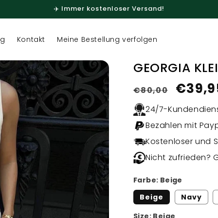
✈️ Immer kostenloser Versand!
og
Kontakt
Meine Bestellung verfolgen
GEORGIA KLE
Normaler
Verkaufs
€39,9
€80,00
Preis
24/7-Kundendien
Bezahlen mit Payp
Kostenloser und 
Nicht zufrieden? 
Farbe:
Beige
Beige
Navy
Size:
Beige