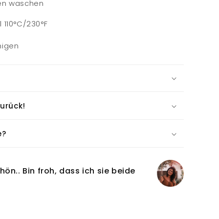
ben waschen
 110°C/230°F
nigen
zurück!
e?
hön.. Bin froh, dass ich sie beide