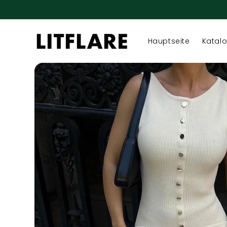
Direkt
zum
Inhalt
Hauptseite
Katal
Zu
Produktinformationen
springen