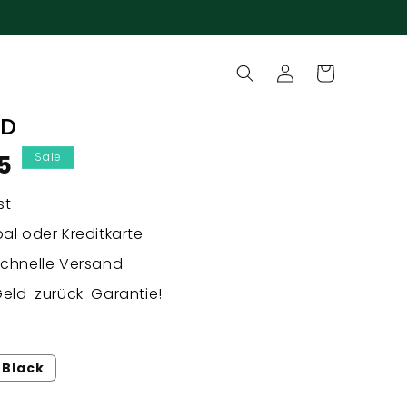
Einloggen
Warenkorb
ID
preis
5
Sale
st
al oder Kreditkarte
Schnelle Versand
Geld-zurück-Garantie!
Black