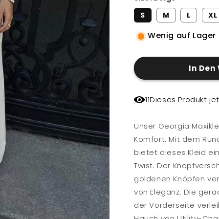
S
M
L
XL
Wenig auf Lager 
In Den
11
Dieses Produkt je
Unser Georgia Maxiklei
Komfort. Mit dem Run
bietet dieses Kleid e
Twist. Der Knopfversch
goldenen Knöpfen verz
von Eleganz. Die ger
der Vorderseite verle
Hauch von Utility-Ch