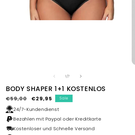
Medien
1
in
Modal
öffnen
M
2
in
M
öf
von
1
/
7
BODY SHAPER 1+1 KOSTENLOS
Normaler
€59,00
Verkaufspreis
€29,95
Sale
Preis
24/7-Kundendienst
Bezahlen mit Paypal oder Kreditkarte
Kostenloser und Schnelle Versand